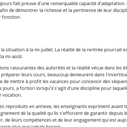
ours fait preuve d'une remarquable capacité d'adaptation. D
es afin de démontrer la richesse et la pertinence de leur disci
 fonction.
situation à la mi-juillet. La réalité de la rentrée pourrait 
la mi-août.
ions rassurantes des autorités et la réalité vécue dans les é
 préparer leurs cours, beaucoup demeurent dans l'incertitude
e de mettre à profit les vacances pour concevoir des séque
urs, a fortiori lorsqu'il s'agit d'une discipline pour laquel
r vocation.
reproduits en annexe, les enseignants expriment avant tou
gnement de la qualité qu'ils s'efforcent de garantir depuis l
ier, de leurs compétences et de leur engagement qui est auj
voir plus que jamais besoin.