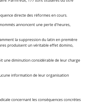
e. Parmi eux, 177 sont titulaires du titre
équence directe des réformes en cours.
ts nommés annoncent une perte d'heures,
tamment la suppression du latin en première
ures produisent un véritable effet domino,
it une diminution considérable de leur charge
 aucune information de leur organisation
yndicale concernant les conséquences concrètes