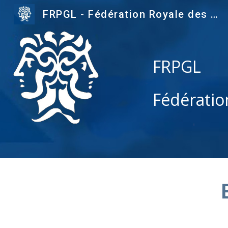
FRPGL - Fédération Royale des Professeurs de Grec et de Latin (asbl)
Sk
FRPGL
Fédératio