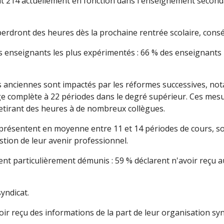
 214 actuellement en fonction dans l'enseignement secondair
perdront des heures dès la prochaine rentrée scolaire, cons
es enseignants les plus expérimentés : 66 % des enseignan
 anciennes sont impactés par les réformes successives, no
ge complète à 22 périodes dans le degré supérieur. Ces mes
retirant des heures à de nombreux collègues.
présentent en moyenne entre 11 et 14 périodes de cours, so
stion de leur avenir professionnel.
tent particulièrement démunis : 59 % déclarent n'avoir reçu
yndicat.
oir reçu des informations de la part de leur organisation s