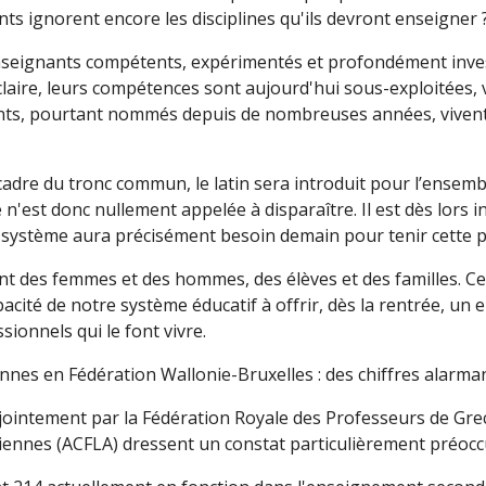
ts ignorent encore les disciplines qu'ils devront enseigner 
nseignants compétents, expérimentés et profondément invest
claire, leurs compétences sont aujourd'hui sous-exploitées, 
ts, pourtant nommés depuis de nombreuses années, vivent d
cadre du tronc commun, le latin sera introduit pour l’ensem
n'est donc nullement appelée à disparaître. Il est dès lors 
le système aura précisément besoin demain pour tenir cette 
vent des femmes et des hommes, des élèves et des familles. C
apacité de notre système éducatif à offrir, dès la rentrée, u
ionnels qui le font vivre.
nnes en Fédération Wallonie-Bruxelles : des chiffres alarma
ointement par la Fédération Royale des Professeurs de Grec e
nnes (ACFLA) dressent un constat particulièrement préocc