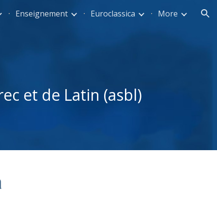
Enseignement
Euroclassica
More
ion
c et de Latin (asbl)
a